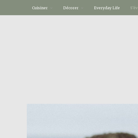
Cuisiner
Décorer
Everyday Life
S’é