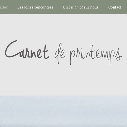
vader
Les jolies rencontres
Un
petit mot
sur nous
Contact