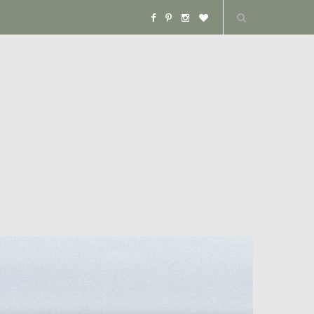
F
P
I
B
a
i
n
l
c
n
s
o
e
t
t
g
b
e
a
L
o
r
g
o
o
e
r
v
k
s
a
i
t
m
n