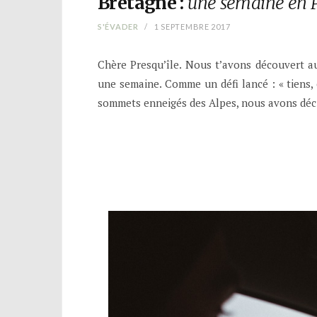
Bretagne :
une semaine en P
S'ÉVADER
1 SEPTEMBRE 2017
Chère Presqu’île. Nous t’avons découvert a
une semaine. Comme un défi lancé : « tiens, 
sommets enneigés des Alpes, nous avons décid