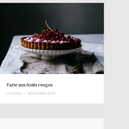
Tarte aux
fruits rouges
.
Pho
CUISINER
28 OCTOBRE 2019
CHE