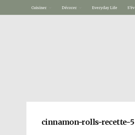
Cuisiner
Décorer
Everyday Life
S’é
cinnamon-rolls-recette-5