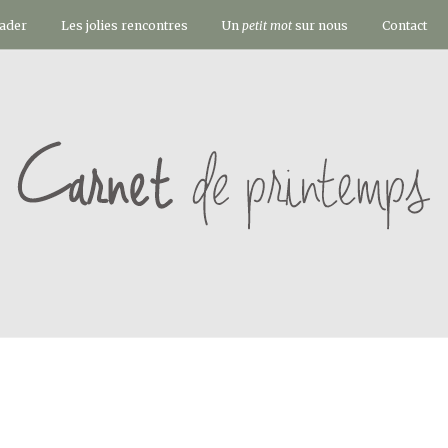
vader
Les jolies rencontres
Un
petit mot
sur nous
Contact