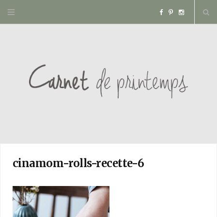
F
P
I
a
i
n
c
n
s
e
t
t
b
e
a
o
r
g
o
e
r
cinamom-rolls-recette-6
k
s
a
t
m