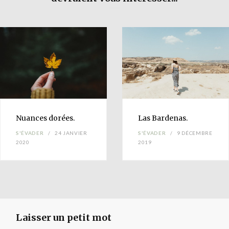
Nuances
dorées.
Las
Bardenas
.
S'ÉVADER
24 JANVIER
S'ÉVADER
9 DÉCEMBRE
2020
2019
Laisser un petit mot