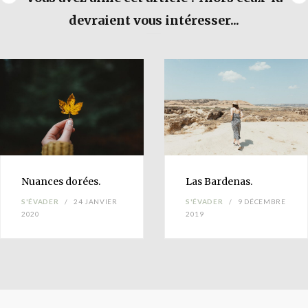
devraient vous intéresser...
Nuances
dorées.
Las
Bardenas
.
S'ÉVADER
24 JANVIER
S'ÉVADER
9 DÉCEMBRE
2020
2019