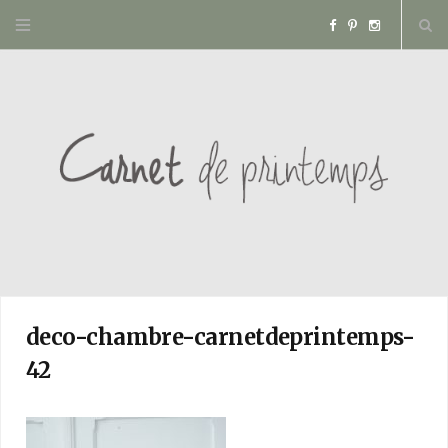
F
P
I
a
i
n
c
n
s
e
t
t
b
e
a
o
r
g
o
e
r
deco-chambre-carnetdeprintemps-
42
k
s
a
t
m