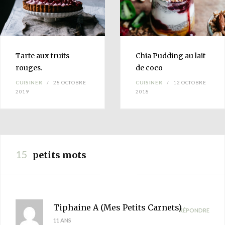
Tarte aux
fruits
Chia Pudding au
lait
rouges
.
de coco
CUISINER
28 OCTOBRE
CUISINER
12 OCTOBRE
2019
2018
15
petits mots
Tiphaine A (Mes Petits Carnets)
RÉPONDRE
11 ANS