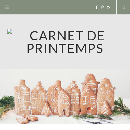
F
P
I
a
i
n
c
n
s
e
t
t
b
e
a
o
r
g
o
e
r
k
s
a
t
m