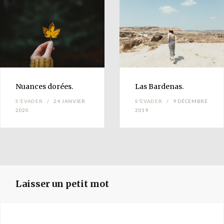
Nuances
dorées.
Las
Bardenas
.
S'ÉVADER
24 JANVIER
S'ÉVADER
9 DÉCEMBRE
2020
2019
Laisser un petit mot