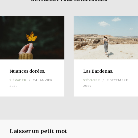
Nuances
dorées.
Las
Bardenas
.
S'ÉVADER
24 JANVIER
S'ÉVADER
9 DÉCEMBRE
2020
2019
Laisser un petit mot