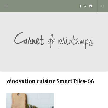
F
P
I
a
i
n
c
n
s
e
t
t
b
e
a
o
r
g
o
e
r
rénovation cuisine SmartTiles-66
k
s
a
t
m