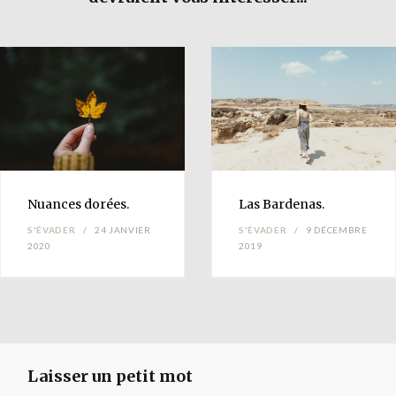
Nuances
dorées.
Las
Bardenas
.
S'ÉVADER
24 JANVIER
S'ÉVADER
9 DÉCEMBRE
2020
2019
Laisser un petit mot