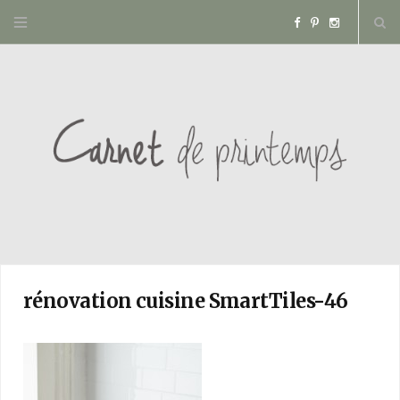
F
P
I
a
i
n
c
n
s
e
t
t
b
e
a
o
r
g
o
e
r
rénovation cuisine SmartTiles-46
k
s
a
t
m