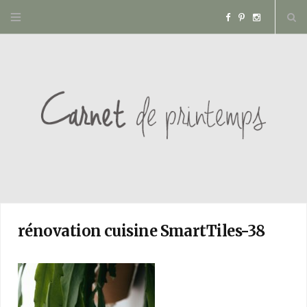
F
P
I
a
i
n
c
n
s
e
t
t
b
e
a
o
r
g
o
e
r
rénovation cuisine SmartTiles-38
k
s
a
t
m