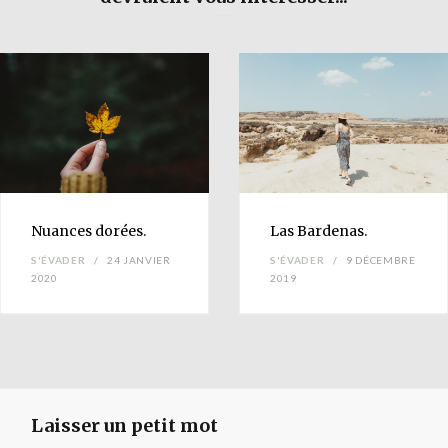
Nuances
dorées.
Las
Bardenas
.
S'ÉVADER
24 JANVIER
S'ÉVADER
9 DÉCEMBRE
2020
2019
Laisser un petit mot