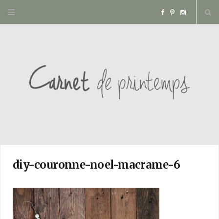
F
P
I
a
i
n
c
n
s
e
t
t
b
e
a
o
r
g
o
e
r
diy-couronne-noel-macrame-6
k
s
a
t
m