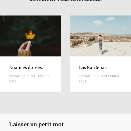
Nuances
dorées.
Las
Bardenas
.
S'ÉVADER
24 JANVIER
S'ÉVADER
9 DÉCEMBRE
2020
2019
Laisser un petit mot