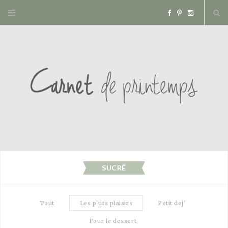
F
P
I
a
i
n
c
n
s
e
t
t
b
e
a
o
r
g
o
e
r
SUCRÉ
k
s
a
Tout
Les p'tits plaisirs
Petit dej'
t
m
Pour le dessert