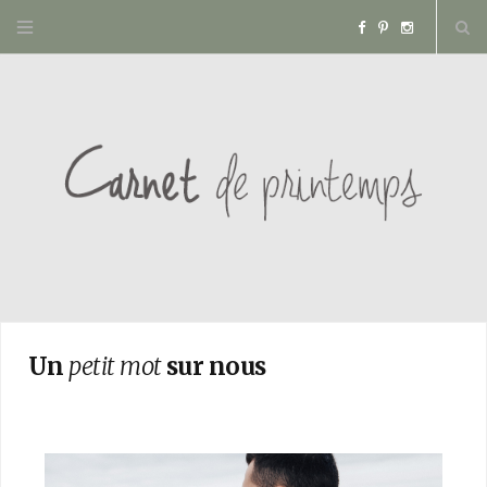
F
P
I
a
i
n
c
n
s
e
t
t
b
e
a
o
r
g
o
e
r
Un
petit mot
sur nous
k
s
a
t
m