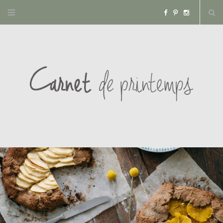
F
P
I
a
i
n
c
n
s
e
t
t
b
e
a
o
r
g
o
e
r
k
s
a
t
m