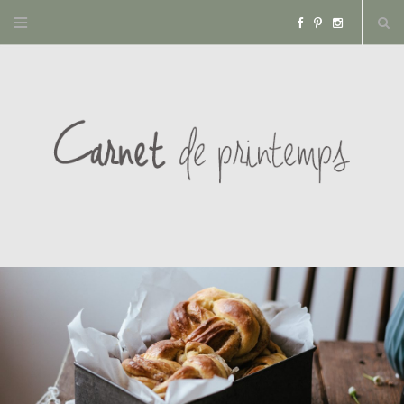
F
P
I
a
i
n
c
n
s
e
t
t
b
e
a
o
r
g
o
e
r
k
s
a
t
m