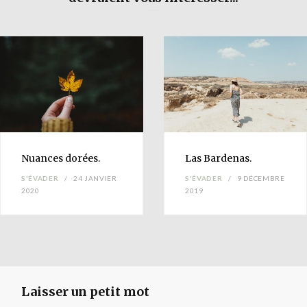
Nuances
dorées.
Las
Bardenas
.
S'ÉVADER
24 JANVIER
S'ÉVADER
9 DÉCEMBRE
2020
2019
Laisser un petit mot