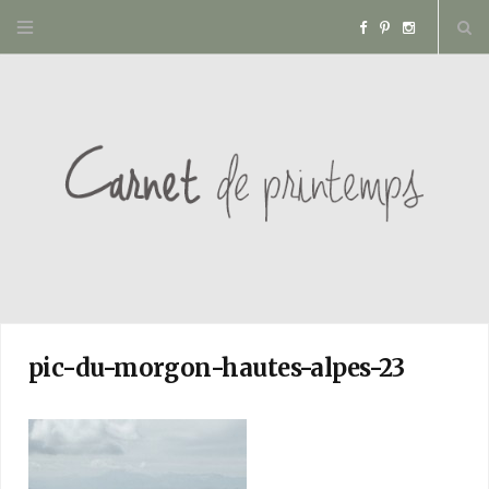
F
P
I
a
i
n
c
n
s
e
t
t
b
e
a
o
r
g
o
e
r
pic-du-morgon-hautes-alpes-23
k
s
a
t
m