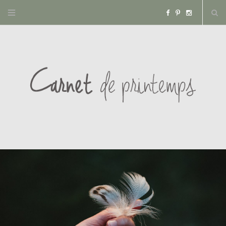
F
P
I
a
i
n
c
n
s
e
t
t
b
e
a
o
r
g
o
e
r
k
s
a
t
m