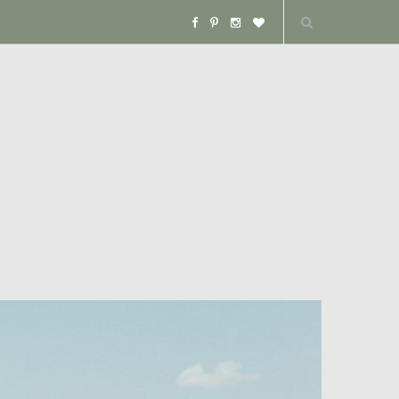
F
P
I
B
a
i
n
l
c
n
s
o
e
t
t
g
b
e
a
L
o
r
g
o
o
e
r
v
k
s
a
i
t
m
n