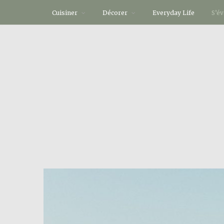
Cuisiner
Décorer
Everyday Life
S’é