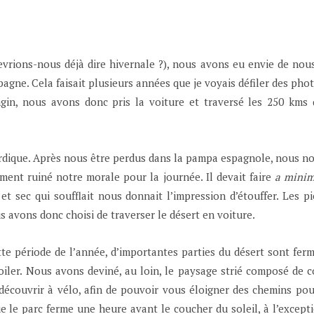
vrions-nous déjà dire hivernale ?), nous avons eu envie de nou
agne. Cela faisait plusieurs années que je voyais défiler des pho
gin, nous avons donc pris la voiture et traversé les 250 kms 
merdique. Après nous être perdus dans la pampa espagnole, nous
ement ruiné notre morale pour la journée. Il devait faire
a mini
 sec qui soufflait nous donnait l’impression d’étouffer. Les pié
s avons donc choisi de traverser le désert en voiture.
 cette période de l’année, d’importantes parties du désert sont f
oiler. Nous avons deviné, au loin, le paysage strié composé de col
 découvrir à vélo, afin de pouvoir vous éloigner des chemins po
 le parc ferme une heure avant le coucher du soleil, à l’excepti