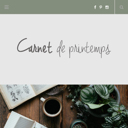
F
P
I
a
i
n
c
n
s
e
t
t
b
e
a
o
r
g
o
e
r
k
s
a
t
m