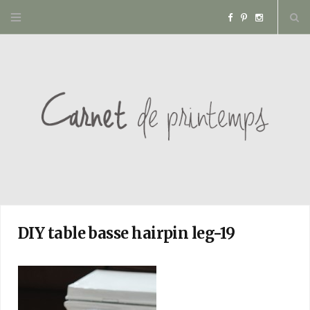
F
P
I
a
i
n
c
n
s
e
t
t
b
e
a
o
r
g
o
e
r
DIY table basse hairpin leg-19
k
s
a
t
m