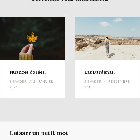
Nuances
dorées.
Las
Bardenas
.
S'ÉVADER
24 JANVIER
S'ÉVADER
9 DÉCEMBRE
2020
2019
Laisser un petit mot