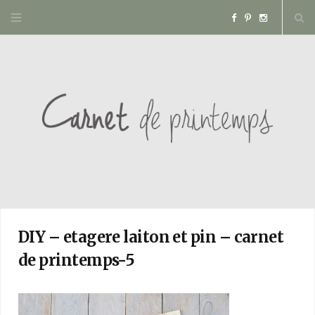
F
P
I
a
i
n
c
n
s
e
t
t
b
e
a
o
r
g
o
e
r
DIY – etagere laiton et pin – carnet
de printemps-5
k
s
a
t
m