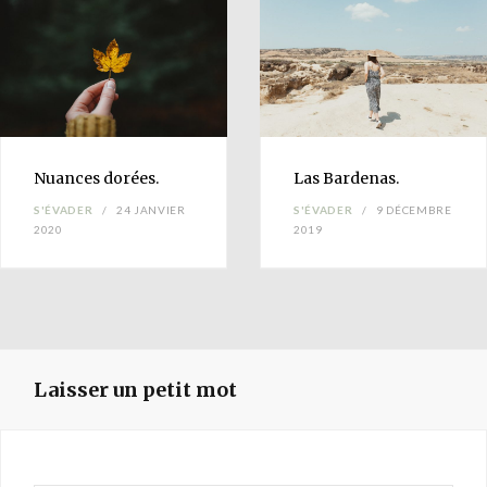
Nuances
dorées.
Las
Bardenas
.
S'ÉVADER
24 JANVIER
S'ÉVADER
9 DÉCEMBRE
2020
2019
Laisser un petit mot