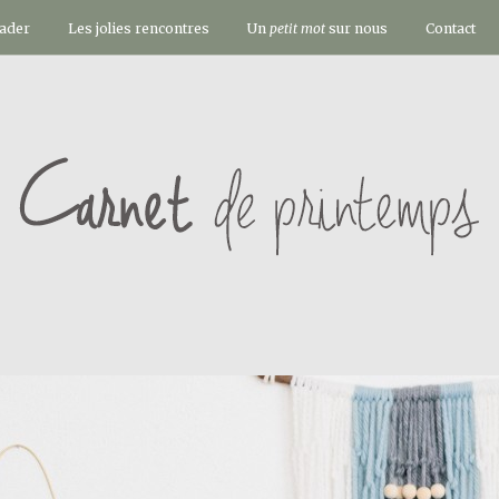
vader
Les jolies rencontres
Un
petit mot
sur nous
Contact