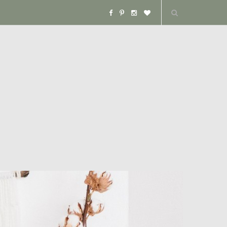
F
P
I
B
a
i
n
l
c
n
s
o
e
t
t
g
b
e
a
L
o
r
g
o
o
e
r
v
k
s
a
i
t
m
n