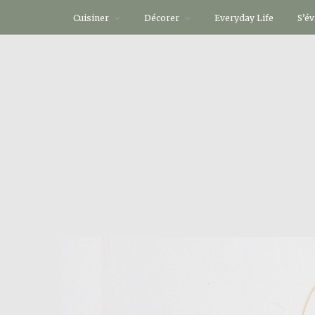
Cuisiner
Décorer
Everyday Life
S’é