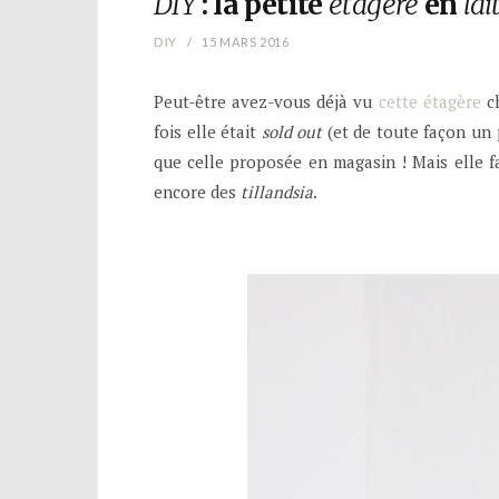
DIY
: la petite
étagère
en
lai
DIY
15 MARS 2016
Peut-être avez-vous déjà vu
cette étagère
ch
fois elle était
sold out
(et de toute façon un 
que celle proposée en magasin ! Mais elle fa
encore des
tillandsia
.