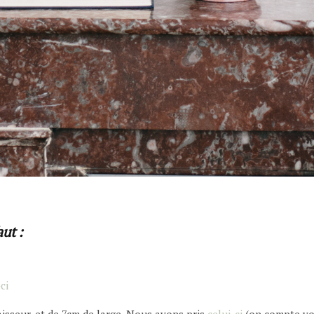
ut :
ci
isseur, et de 7cm de large. Nous avons pris
celui-ci
(on compte vo