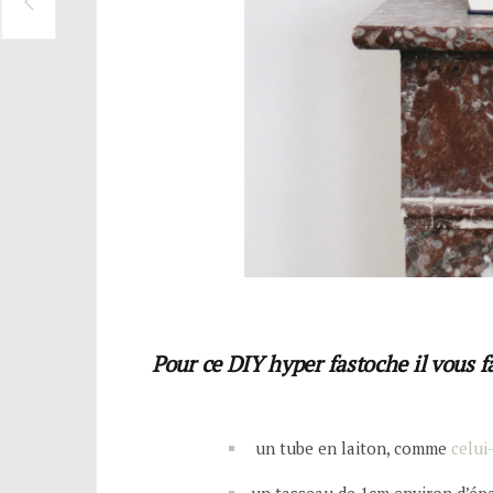
Pour ce DIY hyper fastoche il vous fa
un tube en laiton, comme
celui-
un tasseau de 1cm environ d’épa