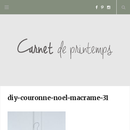
F
P
I
a
i
n
c
n
s
e
t
t
b
e
a
o
r
g
o
e
r
diy-couronne-noel-macrame-31
k
s
a
t
m