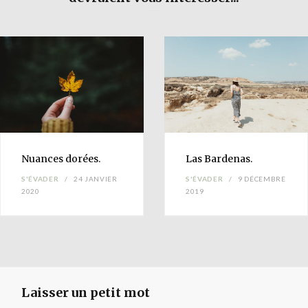
Nuances
dorées.
Las
Bardenas
.
S'ÉVADER
24 JANVIER
S'ÉVADER
9 DÉCEMBRE
2020
2019
Laisser un petit mot