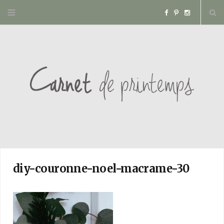
F
P
I
a
i
n
c
n
s
e
t
t
b
e
a
o
r
g
o
e
r
diy-couronne-noel-macrame-30
k
s
a
t
m