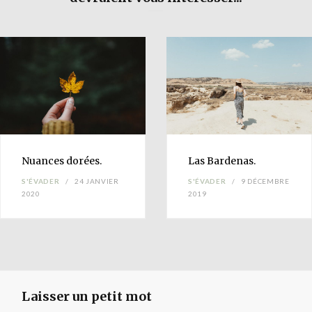
Nuances
dorées.
Las
Bardenas
.
S'ÉVADER
24 JANVIER
S'ÉVADER
9 DÉCEMBRE
2020
2019
Laisser un petit mot