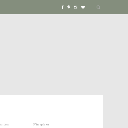
F
P
I
B
a
i
n
l
c
n
s
o
e
t
t
g
b
e
a
L
o
r
g
o
o
e
r
v
k
s
a
i
t
m
n
lantes
S'inspirer