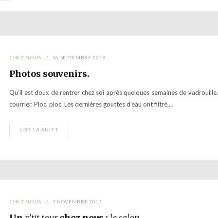
CHEZ NOUS
16 SEPTEMBRE 2019
Photos souvenirs.
Qu’il est doux de rentrer chez soi après quelques semaines de vadrouille.
courrier. Ploc, ploc. Les dernières gouttes d’eau ont filtré,…
LIRE LA SUITE
CHEZ NOUS
7 NOVEMBRE 2017
Un
p’tit tour
chez nous :
le salon