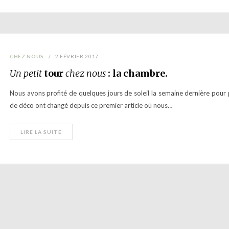
CHEZ NOUS
2 FÉVRIER 2017
Un petit
tour
chez nous
: la chambre.
Nous avons profité de quelques jours de soleil la semaine dernière pou
de déco ont changé depuis ce premier article où nous…
LIRE LA SUITE