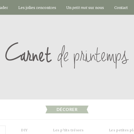
vader
Les jolies rencontres
Un
petit mot
sur nous
Contact
DÉCORER
DIY
Les p'tits trésors
Les petites p